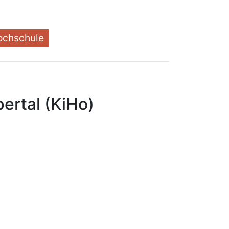
ochschule
ertal (KiHo)